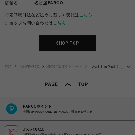
店舗名
名古屋PARCO
特定商取引法など法令に基づく表記は
こちら
ショップお問い合わせは
こちら
SHOP TOP
TOP
名古屋PARCO
MSPCプロダクト ソート
【Aer】Slim Pack 2 X-
…
Pac
PARCOポイント
全国のPARCOやONLINE PARCOで貯まる＆使える
ポケパル払い
初回登録＆お買物で最大1,500円分のPARCOポイント進呈