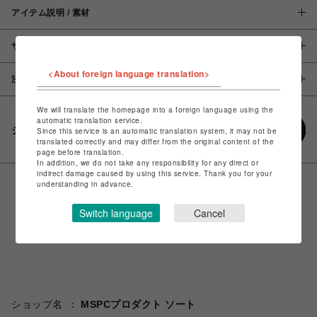
アイテム説明 / 素材
サイズ
<About foreign language translation>
注意事項
We will translate the homepage into a foreign language using the
automatic translation service.
シェアする
Since this service is an automatic translation system, it may not be
translated correctly and may differ from the original content of the
page before translation.
In addition, we do not take any responsibility for any direct or
indirect damage caused by using this service. Thank you for your
understanding in advance.
Switch language
Cancel
ショップ名
MSPCプロダクト ソート