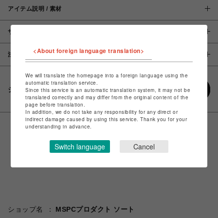
アイテム説明 / 素材
サイズ
<About foreign language translation>
注意事項
We will translate the homepage into a foreign language using the
automatic translation service.
シェアする
Since this service is an automatic translation system, it may not be
translated correctly and may differ from the original content of the
page before translation.
In addition, we do not take any responsibility for any direct or
indirect damage caused by using this service. Thank you for your
understanding in advance.
Switch language
Cancel
ショップ名
MSPCプロダクト ソート