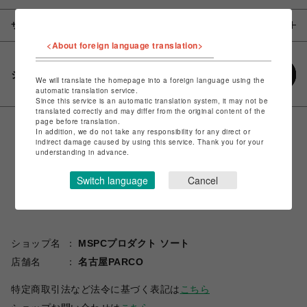
サイズ
<About foreign language translation>
シェアする
We will translate the homepage into a foreign language using the
automatic translation service.
Since this service is an automatic translation system, it may not be
translated correctly and may differ from the original content of the
page before translation.
In addition, we do not take any responsibility for any direct or
indirect damage caused by using this service. Thank you for your
understanding in advance.
Switch language
Cancel
ショップ名
MSPCプロダクト ソート
店舗名
名古屋PARCO
特定商取引法など法令に基づく表記は
こちら