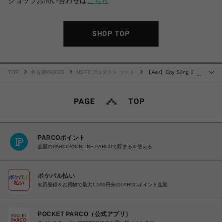
ショップお問い合わせは
こちら
SHOP TOP
TOP
名古屋PARCO
MSPCプロダクト ソート
【Aer】City Silng 3 X-
…
PAC
PARCOポイント
全国のPARCOやONLINE PARCOで貯まる＆使える
ポケパル払い
初回登録＆お買物で最大1,500円分のPARCOポイント進呈
POCKET PARCO（公式アプリ）