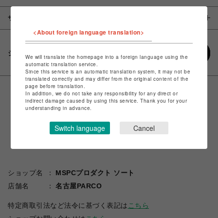
サイズ
<About foreign language translation>
シェアする
We will translate the homepage into a foreign language using the
automatic translation service.
Since this service is an automatic translation system, it may not be
translated correctly and may differ from the original content of the
page before translation.
In addition, we do not take any responsibility for any direct or
indirect damage caused by using this service. Thank you for your
understanding in advance.
Switch language
Cancel
ショップ名
MSPCプロダクト ソート
店舗名
名古屋PARCO
特定商取引法など法令に基づく表記は
こちら