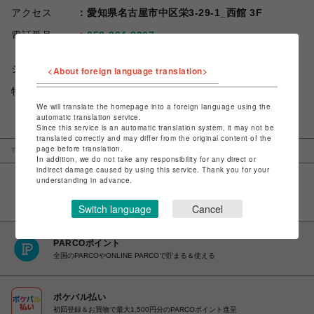
アクセス
愛知県名古屋市中区栄3-29-1_西館 3F
電話番号
052-264-8067
ショップお問い合わせは
こちら
<About foreign language translation>
特定商取引法など法令に基づく表記は
こちら
We will translate the homepage into a foreign language using the
automatic translation service.
Since this service is an automatic translation system, it may not be
translated correctly and may differ from the original content of the
page before translation.
TOP
名古屋PARCO
リエンダ
In addition, we do not take any responsibility for any direct or
indirect damage caused by using this service. Thank you for your
understanding in advance.
Switch language
Cancel
PARCOポイント
全国のPARCOやONLINE PARCOで貯まる＆使える
ポケパル払い
初回登録＆お買物で最大1,500円分のPARCOポイント進呈