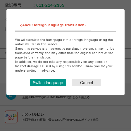
電話番号
011-214-2355
ショップお問い合わせは
こちら
<About foreign language translation>
特定商取引法など法令に基づく表記は
こちら
We will translate the homepage into a foreign language using the
automatic translation service.
Since this service is an automatic translation system, it may not be
translated correctly and may differ from the original content of the
TOP
札幌PARCO
ズッカ
page before translation.
In addition, we do not take any responsibility for any direct or
indirect damage caused by using this service. Thank you for your
understanding in advance.
Switch language
Cancel
PARCOポイント
全国のPARCOやONLINE PARCOで貯まる＆使える
ポケパル払い
初回登録＆お買物で最大1,500円分のPARCOポイント進呈