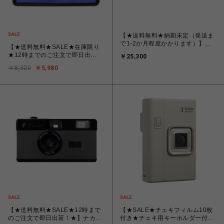
【★送料無料★納期未定（発送ま
で1-2か月程度かかります）】富
【★送料無料★SALE★在庫限り
士フイルム FUJIFILM INS WIDE
★12時までのご注文で即日出
￥25,300
400 [インスタントカメラ チェキ
荷！】コダック フィルムカメラ
instax WIDE 400（インスタック
￥8,320
￥5,980
i60 ベリーペリ Kodak i60 FILM
ス ワイド 400）］ ジェットブラ
CAMERA VERY PERI
ック JET BLACK
【★送料無料★SALE★12時まで
【★SALE★チェキフィルム10枚
のご注文で即日出荷！★】ナカバ
付き★チェキ用キーホルダー付き