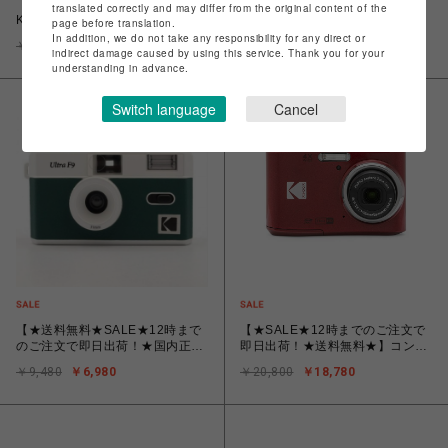
【★SALE★在庫限り★12時までのご注文で即日出荷！】コダック
translated correctly and may differ from the original content of the
Kodak EKTAR H35N BT21 Edition [フィルムカメラ ハーフフレーム]
page before translation.
BT21 コラボ
In addition, we do not take any responsibility for any direct or
￥11,800
￥7,380
indirect damage caused by using this service. Thank you for your
understanding in advance.
Switch language
Cancel
【★送料無料★SALE★12時まで
【★SALE★12時までのご注文で
のご注文で即日出荷！★国内正規
即日出荷！★送料無料★】コンパ
品/保証書付】フィルム交換式★シ
クトデジタルカメラ KODAK
￥9,480
￥6,980
￥20,800
￥18,780
ンプルなフィルムカメラ
PIXPRO レッド FZ45RD
「KODAK（コダック）ULTRA
F9」ホワイト×グリーン