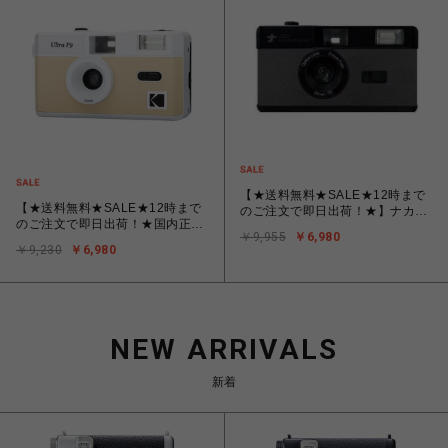
【★送料無料★SALE★12時まで
【★送料無料★SALE★12時まで
のご注文で即日出荷！★】ナカバ
のご注文で即日出荷！★国内正規
ヤシ フィルムナカメラ half ハー
￥9,955
￥6,980
品/保証書付★】コダック Kodak
フカメラ ダークグレー （36枚
￥9,230
￥6,980
ULTRA F9 ライトベージュ
撮りのフィルムを入れると倍の72
[35mmフィルムカメラ]
枚撮影できます）
NEW ARRIVALS
新着