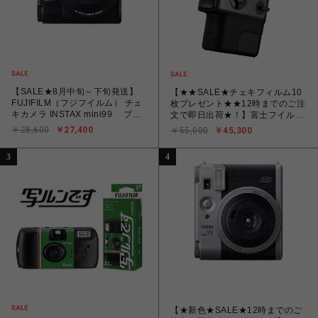
【SALE★8月中旬～下旬発送】
【★★SALE★チェキフィルム10
FUJIFILM（フジフイルム） チェ
枚プレゼント★★12時までのご注
キカメラ INSTAX mini99 ブラ
文で即日出荷★！】富士フイル
ック
ム フジフイルム インスタントカ
￥28,600
￥27,400
￥55,000
￥45,300
メラ instax mini Evo CINEMA
「チェキ」EVO シネマ
3
4
【★新色★SALE★12時までのご