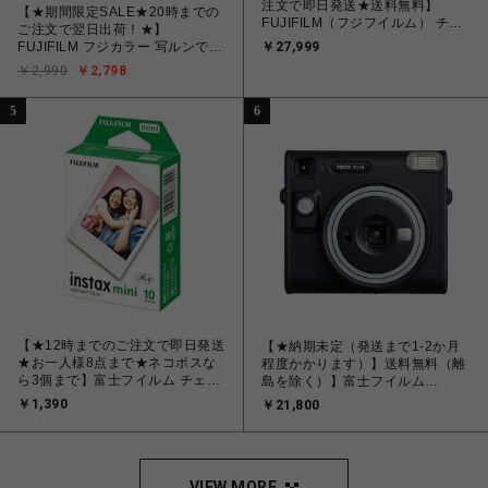
注文で即日発送★送料無料】
【★期間限定SALE★20時までの
FUJIFILM（フジフイルム） チェ
ご注文で翌日出荷！★】
キカメラ INSTAX mini99 シル
FUJIFILM フジカラー 写ルンです
￥27,999
バー
シンプルエース 27枚撮り レン
￥2,990
￥2,798
ズ付きフィルム
5
6
【★12時までのご注文で即日発送
【★納期未定（発送まで1-2か月
★お一人様8点まで★ネコポスな
程度かかります）】送料無料（離
ら3個まで】富士フイルム チェキ
島を除く）】富士フイルム
フィルム FUJIFILM INSTAX
FUJIFILM instax SQUARE SQ40
￥1,390
￥21,800
MINI JP1 [ チェキ instax mini 専
[インスタントカメラ チェキスク
用フィルム 白(無地)フレーム 10
エア ]
枚入り 1パック]
VIEW MORE