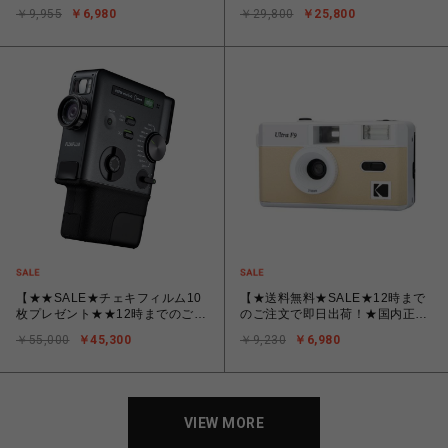
ヤシ フィルムナカメラ half ハー
★12時までのご注文で即日発送】
￥9,955
￥6,980
￥29,800
￥25,800
フカメラ ダークグレー （36枚
富士フイルム FUJIFILM ハイブリ
撮りのフィルムを入れると倍の72
ッドインスタントカメラ チェキ
枚撮影できます）
instax mini LiPlay＋（インスタッ
クス ミニ リプレイ プラス）
SAND BEIGE（サンドベージュ）
【★★SALE★チェキフィルム10
【★送料無料★SALE★12時まで
枚プレゼント★★12時までのご注
のご注文で即日出荷！★国内正規
文で即日出荷★！】富士フイル
品/保証書付★】コダック Kodak
￥55,000
￥45,300
￥9,230
￥6,980
ム フジフイルム インスタントカ
ULTRA F9 ライトベージュ
メラ instax mini Evo CINEMA
[35mmフィルムカメラ]
「チェキ」EVO シネマ
VIEW MORE