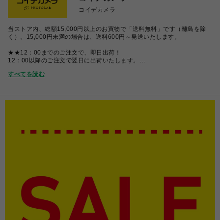
コイデカメラ
当ストア内、総額15,000円以上のお買物で「送料無料」です（離島を除
く）。15,000円未満の場合は、送料600円～発送いたします。
★★12：00までのご注文で、即日出荷！
12：00以降のご注文で翌日に出荷いたします。
すべてを読む
※お客様都合のキャンセル・返品・返金の対応は致しかねますので、ご了
承ください。
ショップ問い合わせメールから、キャンセル希望のメールをいただいても
対応致しかねますので、ご理解のほどよろしくお願いします。
コイデカメラは『写真プリント・フィルム現像・証明写真』の専門店で
す。