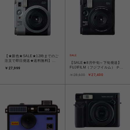
【★新色★SALE★12時までのご
注文で即日発送★送料無料】
【SALE★8月中旬～下旬発送】
FUJIFILM（フジフイルム） チェ
FUJIFILM（フジフイルム） チェ
￥27,999
キカメラ INSTAX mini99 シル
キカメラ INSTAX mini99 ブラ
バー
￥28,600
￥27,400
ック