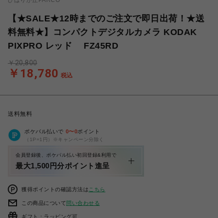
ひばりが丘PARCO
【★SALE★12時までのご注文で即日出荷！★送
料無料★】コンパクトデジタルカメラ KODAK
PIXPRO レッド FZ45RD
￥20,800
￥18,780
税込
送料無料
ポケパル払いで
0
〜
0
ポイント
（1P=1円）※キャンペーン分除く
会員登録後、ポケパル払い初回登録&利用で
最大1,500円分ポイント進呈
獲得ポイントの確認方法は
こちら
この商品について
問い合わせる
ギフト：ラッピング可