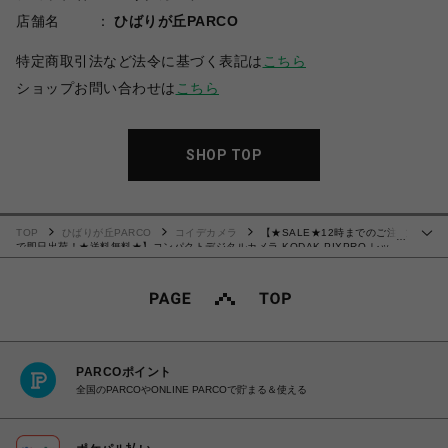
店舗名
ひばりが丘PARCO
特定商取引法など法令に基づく表記は
こちら
ショップお問い合わせは
こちら
SHOP TOP
TOP
ひばりが丘PARCO
コイデカメラ
【★SALE★12時までのご注文
…
で即日出荷！★送料無料★】コンパクトデジタルカメラ KODAK PIXPRO レッ
ド FZ45RD
PARCOポイント
全国のPARCOやONLINE PARCOで貯まる＆使える