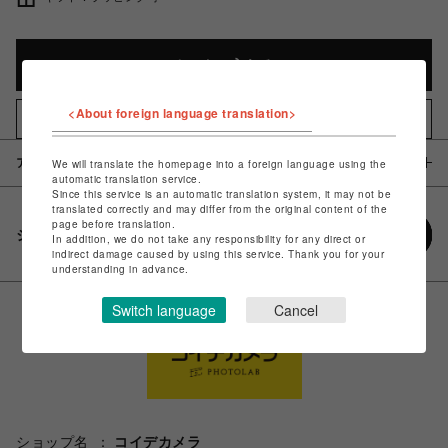
カートに入れる
<About foreign language translation>
お気に入りアイテムに追加
アイテム説明 / 素材
We will translate the homepage into a foreign language using the
automatic translation service.
Since this service is an automatic translation system, it may not be
translated correctly and may differ from the original content of the
page before translation.
シェアする
In addition, we do not take any responsibility for any direct or
indirect damage caused by using this service. Thank you for your
understanding in advance.
Switch language
Cancel
ショップ名
コイデカメラ