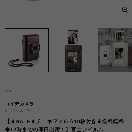
コイデカメラ
ひばりが丘PARCO
【★SALE★チェキフィルム10枚付き★送料無料
◆12時までの即日出荷！】富士フイルム