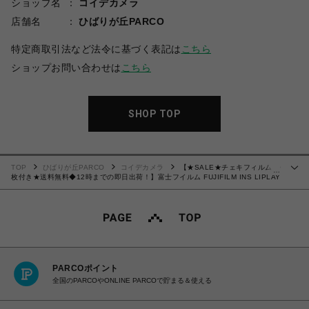
ショップ名
コイデカメラ
店舗名
ひばりが丘PARCO
特定商取引法など法令に基づく表記は
こちら
ショップお問い合わせは
こちら
SHOP TOP
TOP
ひばりが丘PARCO
コイデカメラ
【★SALE★チェキフィルム10
…
枚付き★送料無料◆12時までの即日出荷！】富士フイルム FUJIFILM INS LIPLAY
C BRONZE [ハイブリッドインスタントカメラ チェキ instax mini LiPlay（インス
タックス ミニ リプレイ） DEEP BRONZE（ディープブロンズ）タイプC
PARCOポイント
全国のPARCOやONLINE PARCOで貯まる＆使える