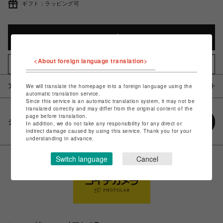
ギフト：ラッピング可
カートに入れる
<About foreign language translation>
お気に入りアイテムに追加
We will translate the homepage into a foreign language using the
アイテム説明 / 素材
automatic translation service.
Since this service is an automatic translation system, it may not be
translated correctly and may differ from the original content of the
page before translation.
シェアする
In addition, we do not take any responsibility for any direct or
indirect damage caused by using this service. Thank you for your
understanding in advance.
Switch language
Cancel