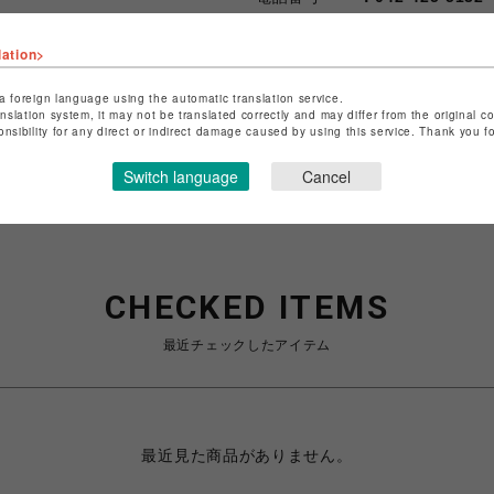
lation>
ショップお問い合わせは
こちら
特定商取引法など法令に基づく
a foreign language using the automatic translation service.
anslation system, it may not be translated correctly and may differ from the original c
onsibility for any direct or indirect damage caused by using this service. Thank you 
Switch language
Cancel
CHECKED ITEMS
最近チェックしたアイテム
最近見た商品がありません。