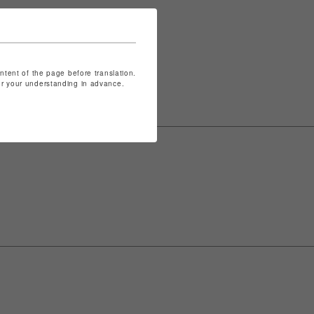
表記は
こちら
ontent of the page before translation.
for your understanding in advance.