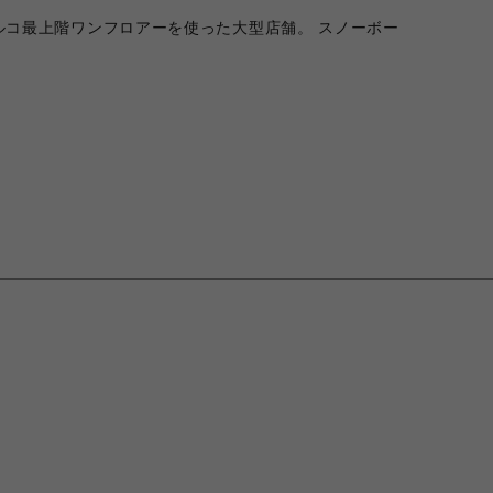
’パルコ最上階ワンフロアーを使った大型店舗。 スノーボー