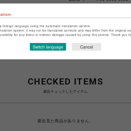
lation>
ショップお問い合わせは
こちら
特定商取引法など法令に基づく
a foreign language using the automatic translation service.
anslation system, it may not be translated correctly and may differ from the original c
onsibility for any direct or indirect damage caused by using this service. Thank you 
Switch language
Cancel
CHECKED ITEMS
最近チェックしたアイテム
最近見た商品がありません。