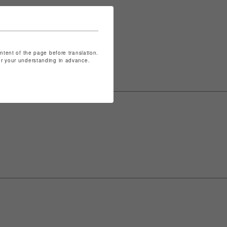
表記は
こちら
ontent of the page before translation.
for your understanding in advance.