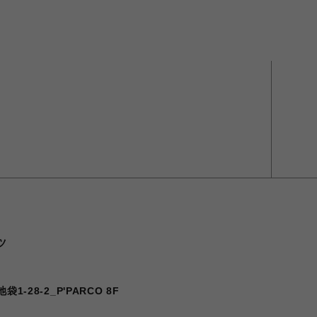
ツ
-28-2_P'PARCO 8F