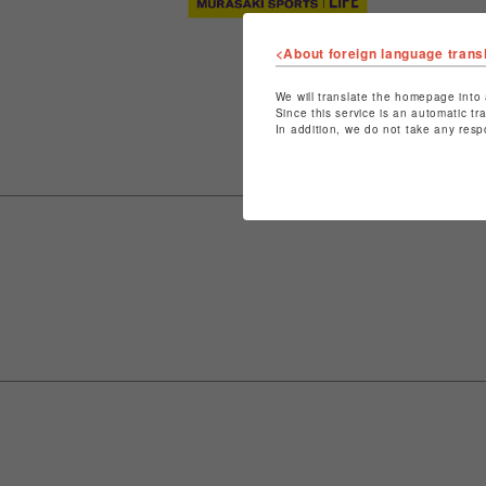
<About foreign language trans
We will translate the homepage into 
Since this service is an automatic tr
In addition, we do not take any resp