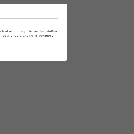
表記は
こちら
ontent of the page before translation.
for your understanding in advance.