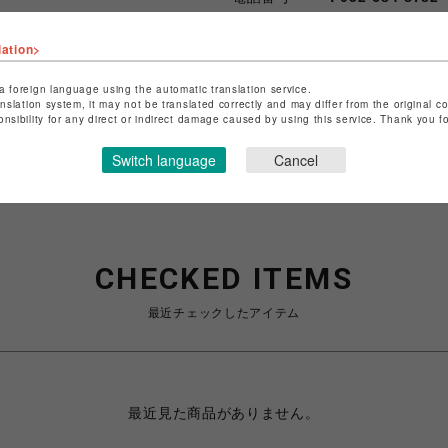
lation>
ショップお問い合わせは
こちら
特定商取引法など法令に基づく
a foreign language using the automatic translation service.
anslation system, it may not be translated correctly and may differ from the original c
onsibility for any direct or indirect damage caused by using this service. Thank you 
Switch language
Cancel
CHECKED ITEMS
最近チェックしたアイテム
最近見た商品がありません。