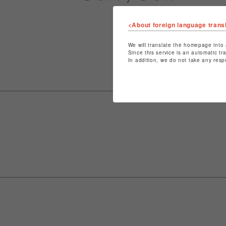
<About foreign language trans
We will translate the homepage into 
Since this service is an automatic tr
In addition, we do not take any resp