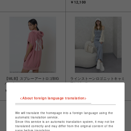
￥12,100
【MLB】スプレーアートロゴBIG
ラインストーンロゴニットキャミ
パーカー
ワンピース
￥12,100
￥8,690
<About foreign language translation>
We will translate the homepage into a foreign language using the
automatic translation service.
Since this service is an automatic translation system, it may not be
translated correctly and may differ from the original content of the
page before translation.