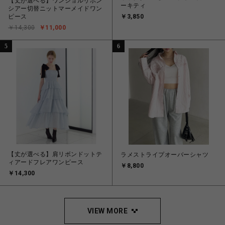
【丈が選べる】ワンショルリボン
ーキティ
シアー切替ニットマーメイドワン
ピース
￥3,850
￥14,300
￥11,000
5
6
【丈が選べる】肩リボンドットテ
ラメストライプオーバーシャツ
ィアードフレアワンピース
￥8,800
￥14,300
VIEW MORE