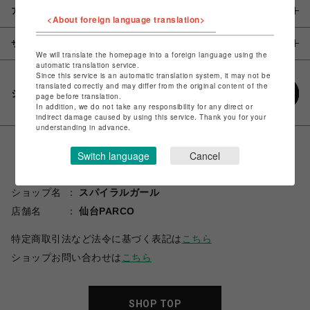
アイテム説明 / 素材
<About foreign language translation>
サイズ
We will translate the homepage into a foreign language using the
automatic translation service.
Since this service is an automatic translation system, it may not be
translated correctly and may differ from the original content of the
シェアする
page before translation.
In addition, we do not take any responsibility for any direct or
indirect damage caused by using this service. Thank you for your
understanding in advance.
Switch language
Cancel
ショップ名
スパイラルガール
店舗名
仙台PARCO
特定商取引法など法令に基づく表記は
こちら
ショップお問い合わせは
こちら
SHOP TOP