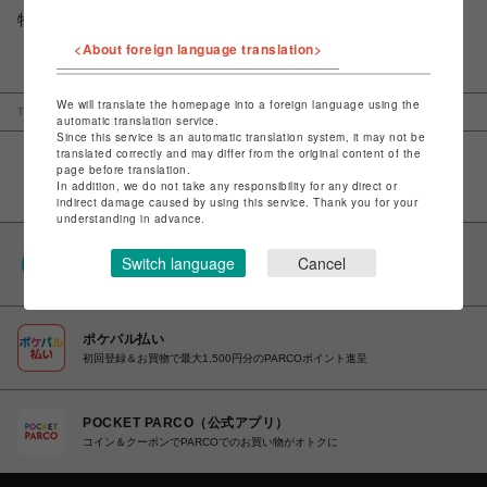
特定商取引法など法令に基づく表記は
こちら
<About foreign language translation>
We will translate the homepage into a foreign language using the
TOP
名古屋PARCO
ウノピュウノウグァーレトレ
automatic translation service.
Since this service is an automatic translation system, it may not be
translated correctly and may differ from the original content of the
page before translation.
In addition, we do not take any responsibility for any direct or
indirect damage caused by using this service. Thank you for your
understanding in advance.
PARCOポイント
Switch language
Cancel
全国のPARCOやONLINE PARCOで貯まる＆使える
ポケパル払い
初回登録＆お買物で最大1,500円分のPARCOポイント進呈
POCKET PARCO（公式アプリ）
コイン＆クーポンでPARCOでのお買い物がオトクに