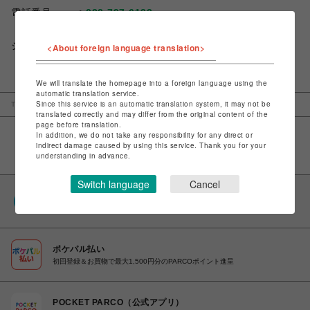
電話番号
022-797-6133
ショップお問い合わせは
こちら
<About foreign language translation>
We will translate the homepage into a foreign language using the
automatic translation service.
Since this service is an automatic translation system, it may not be
TOP
仙台PARCO
ブラデリスニューヨーク
translated correctly and may differ from the original content of the
page before translation.
In addition, we do not take any responsibility for any direct or
indirect damage caused by using this service. Thank you for your
understanding in advance.
Switch language
Cancel
PARCOポイント
全国のPARCOやONLINE PARCOで貯まる＆使える
ポケパル払い
初回登録＆お買物で最大1,500円分のPARCOポイント進呈
POCKET PARCO（公式アプリ）