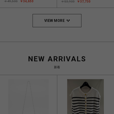
￥49,500
￥34,650
￥53,900
￥37,730
VIEW MORE
NEW ARRIVALS
新着