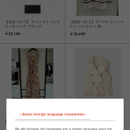
【仙台パルコ】 ラインストーンク
【仙台パルコ】ブークレニットベ
ラッチバッグ ブラック
スト バイカラー 36
￥23,100
￥26,400
【仙台パルコ】ボタニカルサラサ
<About foreign language translation>
プリントワンピース ベージュ 36
【仙台パルコ】ペプラムトレンチ
ベスト キナリ 38
￥49,500
￥39,600
￥27,720
We will translate the homepage into a foreign language using the