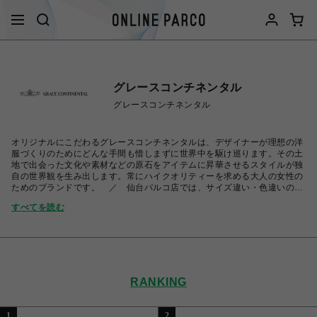
グレースコンチネンタル
グレースコンチネンタル
オリジナルにこだわるグレースコンチネンタルは、デザイナーが理想の洋
服づくりのためにどんな手間も惜しまずに世界中を駆け巡ります。その土
地で出会った文化や素材などの原石をアイテムに昇華させるスタイルが独
自の世界観を生み出します。常にハイクオリティーを求める大人の女性の
ためのブランドです。 ／ 仙台パルコ店では、サイズ違い・色違いの出
品リクエストを受け付けております。詳しくは店舗までお問い合わせ下さ
すべてを読む
い。
RANKING
1
2