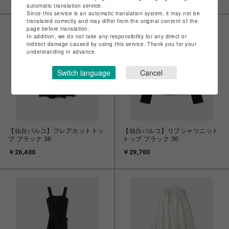
automatic translation service.
Since this service is an automatic translation system, it may not be
translated correctly and may differ from the original content of the
page before translation.
In addition, we do not take any responsibility for any direct or
indirect damage caused by using this service. Thank you for your
understanding in advance.
Switch language
Cancel
【仙台パルコ】フレアカットトッ
【仙台パルコ】リブシャツニット
プ ブラック 36
トップ ブラック 36
￥26,400
￥29,700