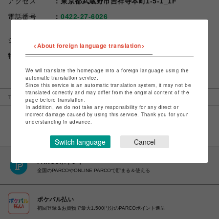
アクセス
東京都武蔵野市吉祥寺本町1-5-1_1F
電話番号
0422-27-6026
ショップお問い合わせは
こちら
<About foreign language translation>
特定商取引法など法令に基づく表記は
こちら
We will translate the homepage into a foreign language using the
automatic translation service.
Since this service is an automatic translation system, it may not be
translated correctly and may differ from the original content of the
TOP
吉祥寺PARCO
genten
page before translation.
In addition, we do not take any responsibility for any direct or
indirect damage caused by using this service. Thank you for your
understanding in advance.
Switch language
Cancel
PARCOポイント
全国のPARCOやONLINE PARCOで貯まる＆使える
ポケパル払い
初回登録＆お買物で最大1,500円分のPARCOポイント進呈