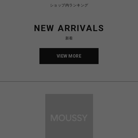
Denim/Standard/Vintage/Culture
ショップ内ランキング
４つのキーワードで、
人それぞれの「芯」を際立たせる。
着ることで、本当のあなたへ。
NEW ARRIVALS
live my way.
MOUSSY
新着
VIEW MORE