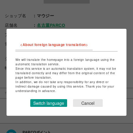
ショップ名
マウジー
店舗名
名古屋PARCO
アクセス
愛知県名古屋市中区栄3-29-1_西館 4F
電話番号
<About foreign language translation>
052-264-8686
ショップお問い合わせは
こちら
We will translate the homepage into a foreign language using the
automatic translation service.
特定商取引法など法令に基づく表記は
こちら
Since this service is an automatic translation system, it may not be
translated correctly and may differ from the original content of the
page before translation.
In addition, we do not take any responsibility for any direct or
indirect damage caused by using this service. Thank you for your
understanding in advance.
TOP
名古屋PARCO
マウジー
Switch language
Cancel
PARCOポイント