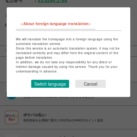
電話番号
03-6284-2786
ショップお問い合わせは
こちら
<About foreign language translation>
特定商取引法など法令に基づく表記は
こちら
We will translate the homepage into a foreign language using the
automatic translation service.
Since this service is an automatic translation system, it may not be
TOP
PARCO_ya 上野
AYANOKOJI パルコヤ上野店
translated correctly and may differ from the original content of the
page before translation.
In addition, we do not take any responsibility for any direct or
indirect damage caused by using this service. Thank you for your
understanding in advance.
Switch language
Cancel
PARCOポイント
全国のPARCOやONLINE PARCOで貯まる＆使える
ポケパル払い
初回登録＆お買物で最大1,500円分のPARCOポイント進呈