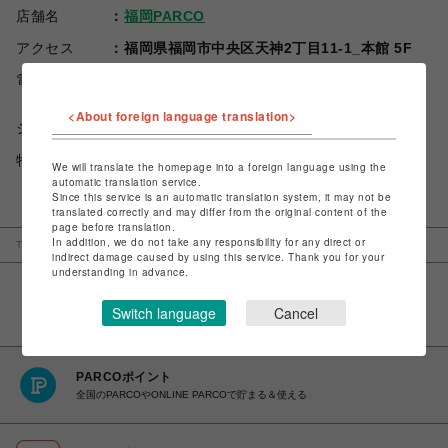
店舗名
福岡PARCO
アクセス
福岡県福岡市中央区天神2丁目11-1_本館 5F
電話番号
092-235-7250
<About foreign language translation>
ショップお問い合わせは
こちら
特定商取引法など法令に基づく表記は
こちら
We will translate the homepage into a foreign language using the
automatic translation service.
Since this service is an automatic translation system, it may not be
translated correctly and may differ from the original content of the
page before translation.
In addition, we do not take any responsibility for any direct or
TOP
福岡PARCO
貴和製作所 福岡PARCO
indirect damage caused by using this service. Thank you for your
understanding in advance.
Switch language
Cancel
PARCOポイント
全国のPARCOやONLINE PARCOで貯まる＆使える