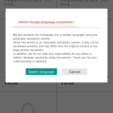
バイカラーフロントベルト パス
バイカラーフロントベルト パス
ケース
ケース
￥16,500
￥16,500
<About foreign language translation>
We will translate the homepage into a foreign language using the
automatic translation service.
Since this service is an automatic translation system, it may not be
translated correctly and may differ from the original content of the
page before translation.
In addition, we do not take any responsibility for any direct or
indirect damage caused by using this service. Thank you for your
understanding in advance.
Switch language
Cancel
バイカラーフロントベルト 長財布
バイカラーフロントベルト 長財布
￥26,400
￥26,400