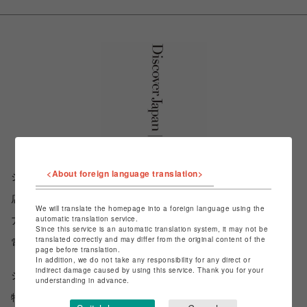
<About foreign language translation>
ショップ名
Discover Japan Lab.
店舗名
渋谷PARCO
We will translate the homepage into a foreign language using the
automatic translation service.
アクセス
東京都渋谷区宇田川町15-1_1F
Since this service is an automatic translation system, it may not be
translated correctly and may differ from the original content of the
電話番号
03-6455-2380
page before translation.
In addition, we do not take any responsibility for any direct or
indirect damage caused by using this service. Thank you for your
ショップお問い合わせは
こちら
understanding in advance.
特定商取引法など法令に基づく表記は
こちら