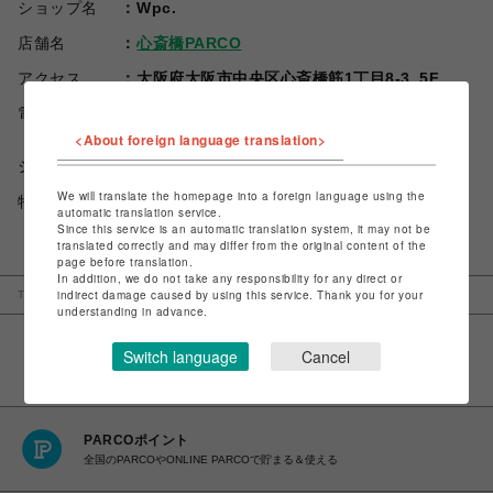
ショップ名
Wpc.
店舗名
心斎橋PARCO
アクセス
大阪府大阪市中央区心斎橋筋1丁目8-3_5F
電話番号
06-6241-8000
<About foreign language translation>
ショップお問い合わせは
こちら
We will translate the homepage into a foreign language using the
特定商取引法など法令に基づく表記は
こちら
automatic translation service.
Since this service is an automatic translation system, it may not be
translated correctly and may differ from the original content of the
page before translation.
In addition, we do not take any responsibility for any direct or
indirect damage caused by using this service. Thank you for your
TOP
心斎橋PARCO
Wpc.
understanding in advance.
Switch language
Cancel
PARCOポイント
全国のPARCOやONLINE PARCOで貯まる＆使える