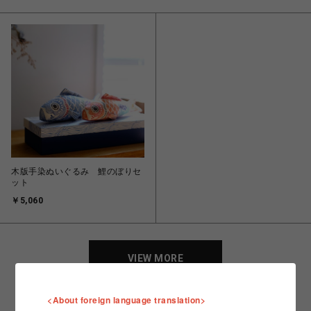
木版手染ぬいぐるみ 鯉のぼりセ
ット
￥5,060
VIEW MORE
<About foreign language translation>