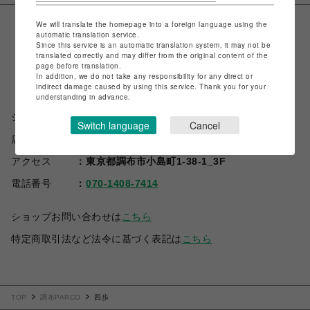
We will translate the homepage into a foreign language using the
automatic translation service.
Since this service is an automatic translation system, it may not be
translated correctly and may differ from the original content of the
page before translation.
In addition, we do not take any responsibility for any direct or
indirect damage caused by using this service. Thank you for your
understanding in advance.
ショップ名
四歩
Switch language
Cancel
店舗名
調布PARCO
アクセス
東京都調布市小島町1-38-1_3F
電話番号
070-1408-7414
ショップお問い合わせは
こちら
特定商取引法など法令に基づく表記は
こちら
TOP
調布PARCO
四歩