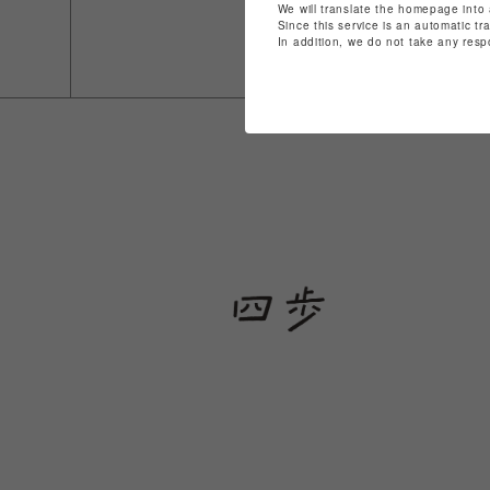
We will translate the homepage into 
Since this service is an automatic tr
In addition, we do not take any resp