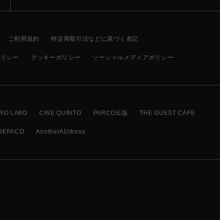
ご利用規約
特定商取引法などに基づく表記
ポリシー
クッキーポリシー
ソーシャルメディアポリシー
RO LABO
CINE QUINTO
PARCO出版
THE GUEST CAFE
DEPACO
AnotherADdress