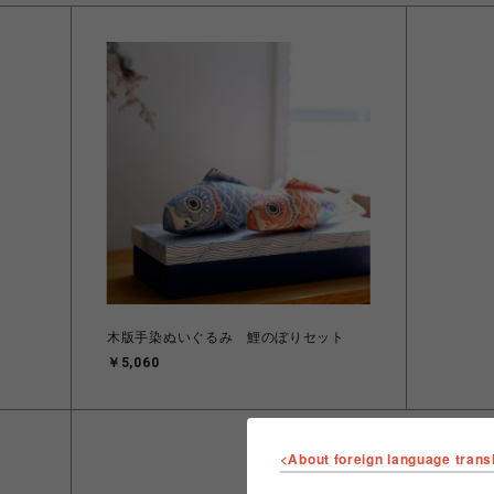
木版手染ぬいぐるみ 鯉のぼりセット
￥5,060
<About foreign language trans