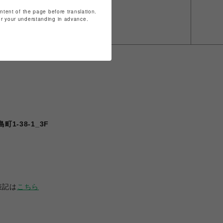
ontent of the page before translation.
for your understanding in advance.
1-38-1_3F
表記は
こちら