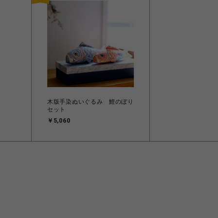
木版手染ぬいぐるみ 鯉のぼり
セット
￥5,060