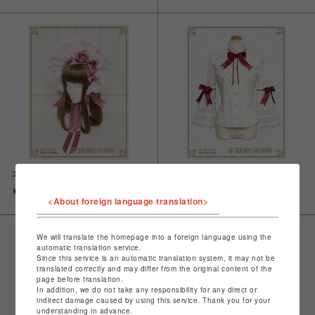
エリザベスボンネット
エリザベスブラウス
￥16,280
￥27,280
<About foreign language translation>
We will translate the homepage into a foreign language using the
automatic translation service.
Since this service is an automatic translation system, it may not be
translated correctly and may differ from the original content of the
page before translation.
In addition, we do not take any responsibility for any direct or
indirect damage caused by using this service. Thank you for your
understanding in advance.