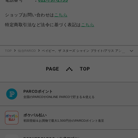
電話番号
022-797-2755
ショップお問い合わせは
こちら
特定商取引法など法令に基づく表記は
こちら
TOP
仙台PARCO
ベイビー、ザ スターズ シャイン ブライト/アリス アンド
…
ザ パイレーツ
PARCOポイント
全国のPARCOやONLINE PARCOで貯まる＆使える
ポケパル払い
初回登録＆お買物で最大1,500円分のPARCOポイント進呈