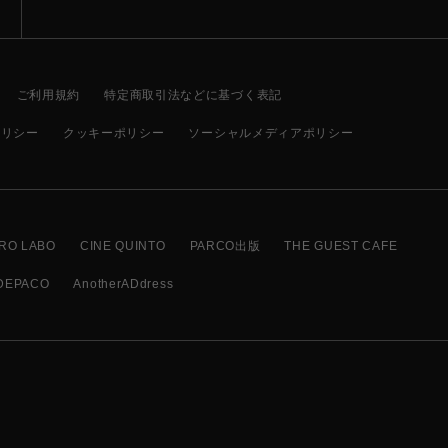
ご利用規約
特定商取引法などに基づく表記
ポリシー
クッキーポリシー
ソーシャルメディアポリシー
RO LABO
CINE QUINTO
PARCO出版
THE GUEST CAFE
DEPACO
AnotherADdress