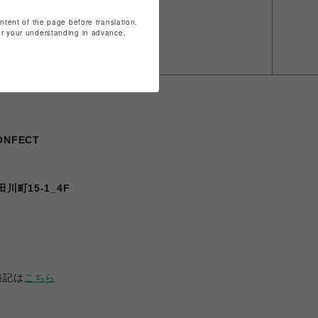
ontent of the page before translation.
for your understanding in advance.
CONFECT
川町15-1_4F
表記は
こちら