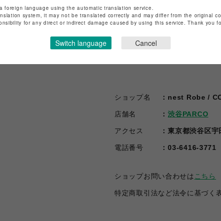
a foreign language using the automatic translation service.
anslation system, it may not be translated correctly and may differ from the original c
onsibility for any direct or indirect damage caused by using this service. Thank you 
Switch language
Cancel
ショップ名
nest Robe / 
店舗名
渋谷PARCO
アクセス
東京都渋谷区宇田
電話番号
03-6416-3771
ショップお問い合わせは
こちら
特定商取引法など法令に基づく