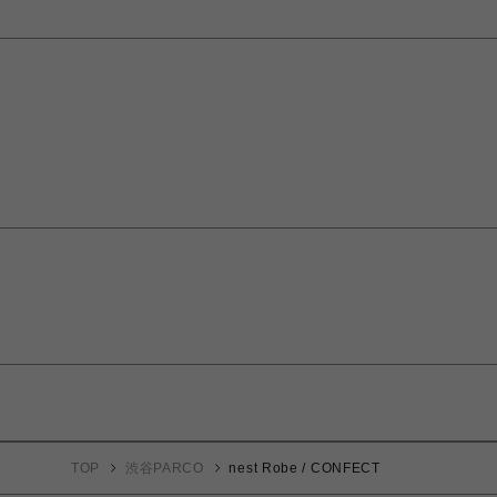
TOP
渋谷PARCO
nest Robe / CONFECT