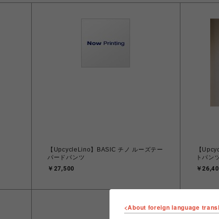
【UpcycleLino】BASIC チノ ルーズテー
【Upcy
パードパンツ
トパン
￥27,500
￥26,40
<About foreign language trans