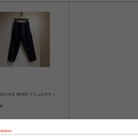
cleLino】BASIC デニム5ポケッ
ツ
0
lation>
VIEW MORE
VIEW MORE