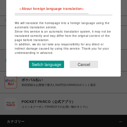
<About foreign language translation>
TOP
渋谷PARCO
Ph2パルコオンラインテスト(ギフト不可／明細個数分)
We will translate the homepage into a foreign language using the
automatic translation service.
Since this service is an automatic translation system, it may not be
translated correctly and may differ from the original content of the
page before translation.
In addition, we do not take any responsibility for any direct or
indirect damage caused by using this service. Thank you for your
understanding in advance.
PARCOポイント
全国のPARCOやONLINE PARCOで貯まる＆使える
Switch language
Cancel
ポケパル払い
初回登録＆お買物で最大1,500円分のPARCOポイント進呈
POCKET PARCO（公式アプリ）
コイン＆クーポンでPARCOでのお買い物がオトクに
カテゴリー