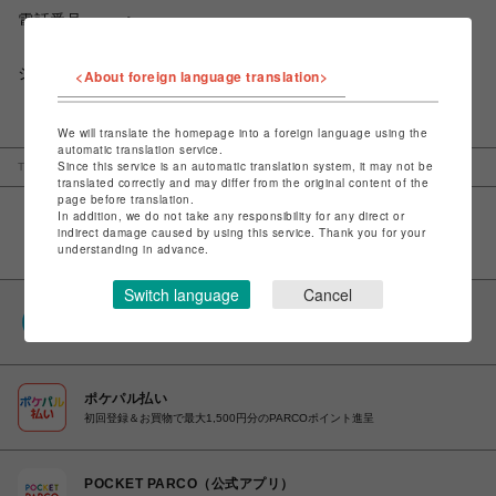
電話番号
ショップお問い合わせは
こちら
<About foreign language translation>
We will translate the homepage into a foreign language using the
automatic translation service.
Since this service is an automatic translation system, it may not be
TOP
吉祥寺PARCO
style table
translated correctly and may differ from the original content of the
page before translation.
In addition, we do not take any responsibility for any direct or
indirect damage caused by using this service. Thank you for your
understanding in advance.
Switch language
Cancel
PARCOポイント
全国のPARCOやONLINE PARCOで貯まる＆使える
ポケパル払い
初回登録＆お買物で最大1,500円分のPARCOポイント進呈
POCKET PARCO（公式アプリ）