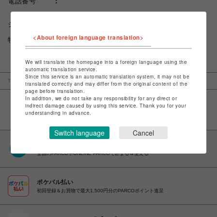
電話番号
ショップお問い合わせは
こちら
<About foreign language translation>
特定商取引法など法令に基づく表記は
こちら
We will translate the homepage into a foreign language using the
automatic translation service.
Since this service is an automatic translation system, it may not be
TOP
福岡PARCO
unshop
translated correctly and may differ from the original content of the
page before translation.
In addition, we do not take any responsibility for any direct or
indirect damage caused by using this service. Thank you for your
understanding in advance.
Switch language
Cancel
PARCOポイント
全国のPARCOやONLINE PARCOで貯まる＆使える
ポケパル払い
初回登録＆お買物で最大1,500円分のPARCOポイント進呈