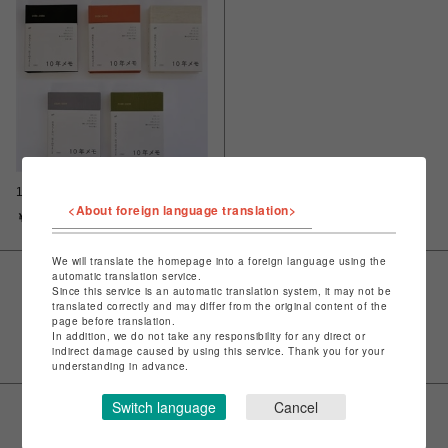
10年メモ 2026年版
<About foreign language translation>
￥3,520
We will translate the homepage into a foreign language using the
automatic translation service.
Since this service is an automatic translation system, it may not be
VIEW MORE
translated correctly and may differ from the original content of the
page before translation.
In addition, we do not take any responsibility for any direct or
indirect damage caused by using this service. Thank you for your
understanding in advance.
Switch language
Cancel