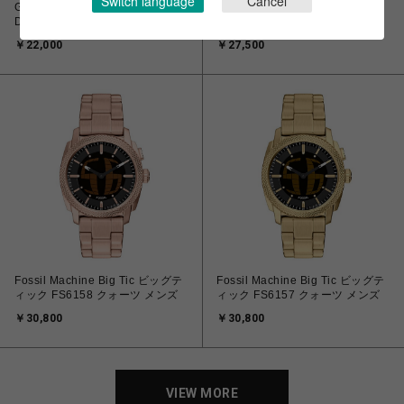
Switch language
Cancel
G-SHOCK 赤提灯 モチーフモデル
Fossil Machine Big Tic ビッグテ
DW-5600AKA-4JR クォーツ メン
ィック FS6165 クォーツ メンズ
ズ
￥22,000
￥27,500
Fossil Machine Big Tic ビッグテ
Fossil Machine Big Tic ビッグテ
ィック FS6158 クォーツ メンズ
ィック FS6157 クォーツ メンズ
￥30,800
￥30,800
VIEW MORE