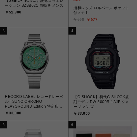
【SEIKO×TiCTAC】記念コラボレ
ーション SZSB021 自動巻 メンズ
浦和レッズ ロルバーン ポケット
￥52,800
付メモ L
￥968
￥677
3
4
RECORD LABEL レコードレーベ
【G-SHOCK】初代G-SHOCK復
ル TSUNO CHRONO
刻モデル DW-5000R-1AJF クォ
PLAYGROUND Edition 特定店限
ーツ メンズ
定モデル AN3660-73X クォーツ
￥33,000
￥33,000
メンズ
5
6