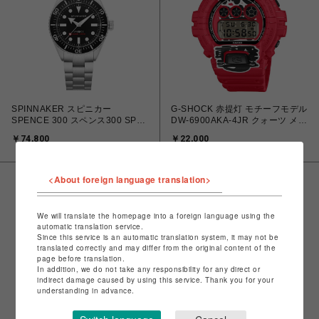
SPINNAKER スピニカー
G-SHOCK 赤提灯 モチーフモデル
SPENCE 300 スペンス300 SP-
DW-6900AKA-4JR クォーツ メン
5097-11-N 自動巻 メンズ
ズ
￥74,800
￥22,000
<About foreign language translation>
We will translate the homepage into a foreign language using the
automatic translation service.
Since this service is an automatic translation system, it may not be
translated correctly and may differ from the original content of the
page before translation.
In addition, we do not take any responsibility for any direct or
indirect damage caused by using this service. Thank you for your
understanding in advance.