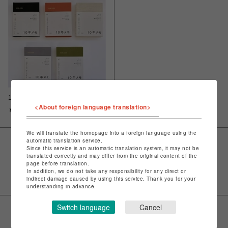
10年メモ 2026年版
<About foreign language translation>
￥3,520
We will translate the homepage into a foreign language using the
automatic translation service.
Since this service is an automatic translation system, it may not be
VIEW MORE
translated correctly and may differ from the original content of the
page before translation.
In addition, we do not take any responsibility for any direct or
indirect damage caused by using this service. Thank you for your
understanding in advance.
Switch language
Cancel