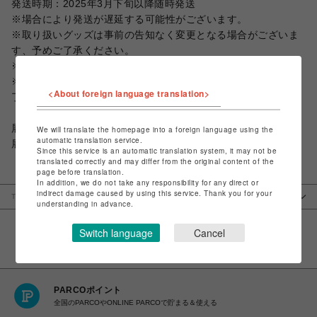
発送時期：2025年3月下旬以降随時発送
※場合により発送が遅延する可能性がございます。
※取り扱いグッズは事前の告知なく変更となる場合がございま
す、予めご了承ください。
※画像はイメージです。
※受注販売予定数量に達した場合、期間内であっても受付を終
<About foreign language translation>
了いたします。
展覧会（名古屋会場）詳細は
こちら
から
We will translate the homepage into a foreign language using the
automatic translation service.
展覧会（大阪会場）詳細は
こちら
から
Since this service is an automatic translation system, it may not be
translated correctly and may differ from the original content of the
page before translation.
In addition, we do not take any responsibility for any direct or
indirect damage caused by using this service. Thank you for your
TOP
pop-up-shop
PARCO GAMES
DEATH STRANDING 5th
…
understanding in advance.
Anniversary Exhibition & Popup
Switch language
Cancel
PARCOポイント
全国のPARCOやONLINE PARCOで貯まる＆使える