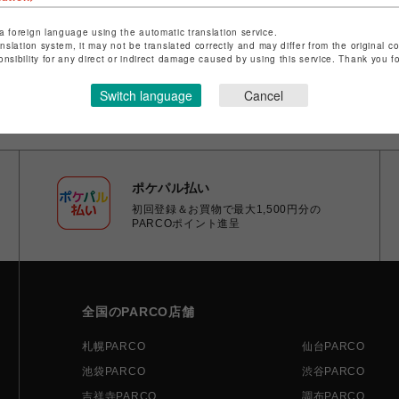
a foreign language using the automatic translation service.
anslation system, it may not be translated correctly and may differ from the original c
onsibility for any direct or indirect damage caused by using this service. Thank you 
Switch language
Cancel
ポケパル払い
初回登録＆お買物で最大1,500円分の
PARCOポイント進呈
全国のPARCO店舗
札幌PARCO
仙台PARCO
池袋PARCO
渋谷PARCO
吉祥寺PARCO
調布PARCO