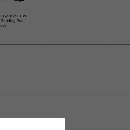
25aw "Exclusive
Bonding Boa
lack