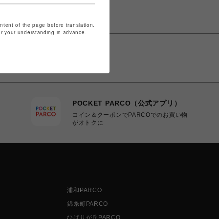
ontent of the page before translation.
for your understanding in advance.
POCKET PARCO（公式アプリ）
コイン＆クーポンでPARCOでのお買い物
がオトクに
浦和PARCO
錦糸町PARCO
ひばりが丘PARCO