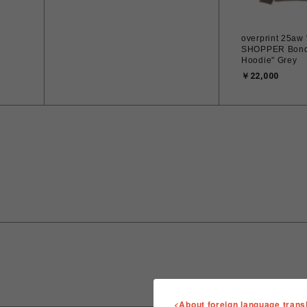
overprint 25aw 
SHOPPER Bond
Hoodie" Grey
￥22,000
<About foreign language trans