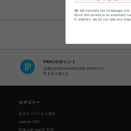
We will translate the homepage into 
Since this service is an automatic tr
In addition, we do not take any resp
PARCOポイント
全国のPARCOやONLINE PARCOで
貯まる＆使える
カテゴリー
全カテゴリーから探す
culture TOP
POP-UP SHOP TOP