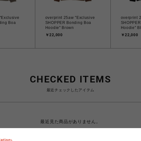
"Exclusive
overprint 25aw "Exclusive
overprint 
ing Boa
SHOPPER Bonding Boa
SHOPPER 
Hoodie" Brown
Hoodie" B
￥22,000
￥22,000
CHECKED ITEMS
最近チェックしたアイテム
最近見た商品がありません。
lation>