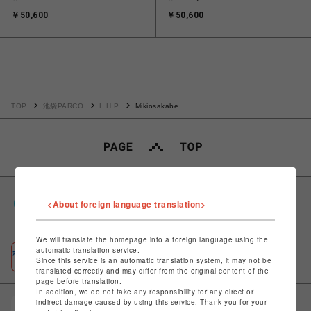
￥50,600
￥50,600
TOP
池袋PARCO
L.H.P
Mikiosakabe
PARCOポイント
<About foreign language translation>
全国のPARCOやONLINE PARCOで貯まる＆使える
We will translate the homepage into a foreign language using the
automatic translation service.
ポケパル払い
Since this service is an automatic translation system, it may not be
初回登録＆お買物で最大1,500円分のPARCOポイント進呈
translated correctly and may differ from the original content of the
page before translation.
In addition, we do not take any responsibility for any direct or
indirect damage caused by using this service. Thank you for your
POCKET PARCO（公式アプリ）