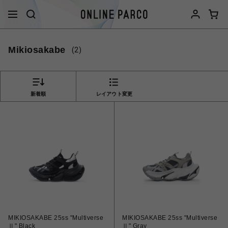
Mikiosakabe
(2)
新着順
レイアウト変更
MIKIOSAKABE 25ss "Multiverse
MIKIOSAKABE 25ss "Multiverse
Ⅱ" Black
Ⅱ" Gray