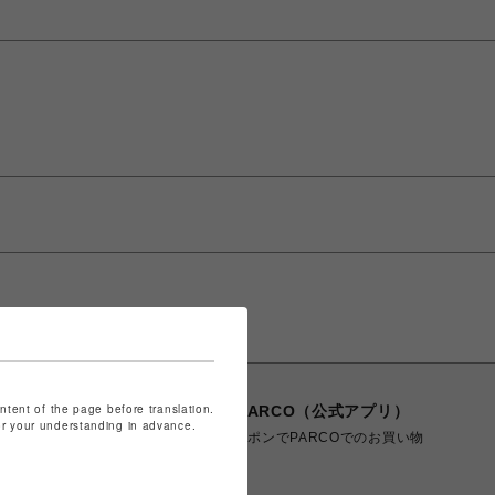
ontent of the page before translation.
POCKET PARCO（公式アプリ）
for your understanding in advance.
コイン＆クーポンでPARCOでのお買い物
がオトクに