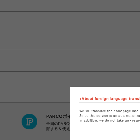
<About foreign language trans
We will translate the homepage into 
Since this service is an automatic tr
PARCOポイント
In addition, we do not take any resp
全国のPARCOやONLINE PARCOで
貯まる＆使える