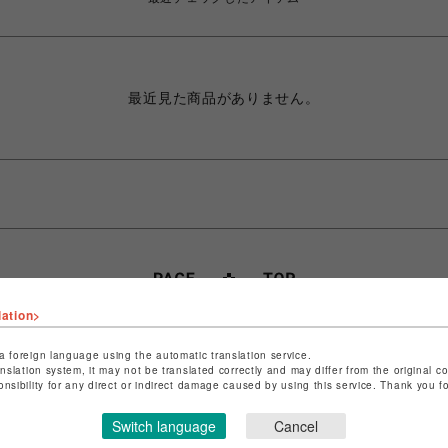
最近見た商品がありません。
lation>
a foreign language using the automatic translation service.
anslation system, it may not be translated correctly and may differ from the original c
ポケパル払い
onsibility for any direct or indirect damage caused by using this service. Thank you 
初回登録＆お買物で最大1,500円分の
PARCOポイント進呈
Switch language
Cancel