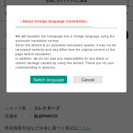
お気に入りアイテムに追加
アイテム説明 / 素材
<About foreign language translation>
シェアする
We will translate the homepage into a foreign language using the
automatic translation service.
Since this service is an automatic translation system, it may not be
translated correctly and may differ from the original content of the
page before translation.
In addition, we do not take any responsibility for any direct or
indirect damage caused by using this service. Thank you for your
understanding in advance.
Switch language
Cancel
ショップ名
コレクターズ
店舗名
仙台PARCO
特定商取引法など法令に基づく表記は
こちら