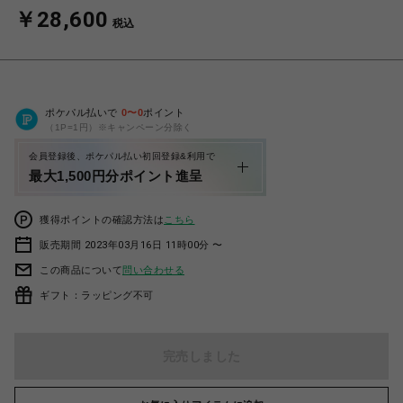
￥28,600
税込
ポケパル払いで
0
〜
0
ポイント
（1P=1円）※キャンペーン分除く
会員登録後、ポケパル払い初回登録&利用で
最大1,500円分ポイント進呈
獲得ポイントの確認方法は
こちら
販売期間 2023年03月16日 11時00分 〜
この商品について
問い合わせる
ギフト：ラッピング不可
完売しました