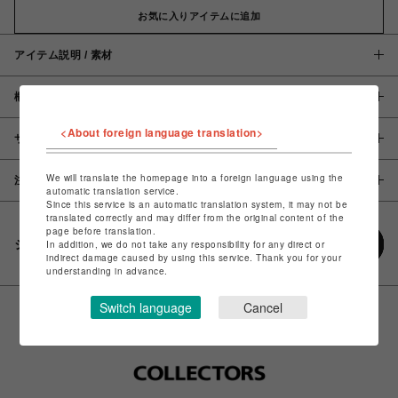
お気に入りアイテムに追加
アイテム説明 / 素材
概要
<About foreign language translation>
サイズ
We will translate the homepage into a foreign language using the
注意事項
automatic translation service.
Since this service is an automatic translation system, it may not be
translated correctly and may differ from the original content of the
page before translation.
シェアする
In addition, we do not take any responsibility for any direct or
indirect damage caused by using this service. Thank you for your
understanding in advance.
Switch language
Cancel