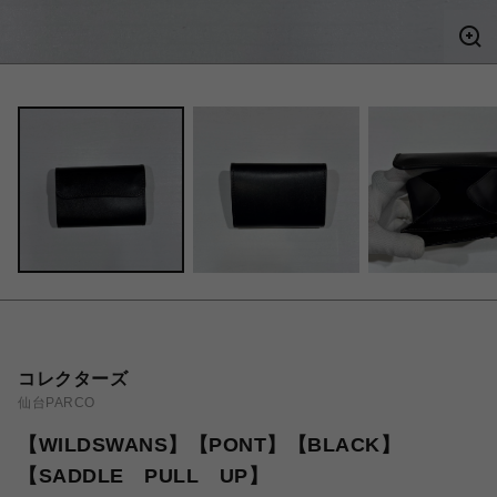
コレクターズ
仙台PARCO
【WILDSWANS】【PONT】【BLACK】
【SADDLE PULL UP】