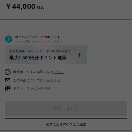
￥44,000
税込
ポケパル払いで
0
〜
0
ポイント
（1P=1円）※キャンペーン分除く
会員登録後、ポケパル払い初回登録&利用で
最大1,500円分ポイント進呈
獲得ポイントの確認方法は
こちら
この商品について
問い合わせる
ギフト：ラッピング不可
完売しました
お気に入りアイテムに追加