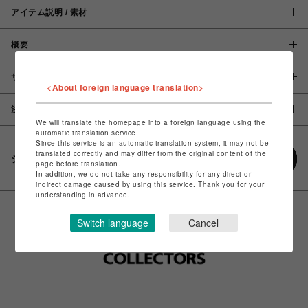
アイテム説明 / 素材
概要
サイズ
<About foreign language translation>
注意事項
We will translate the homepage into a foreign language using the
automatic translation service.
Since this service is an automatic translation system, it may not be
translated correctly and may differ from the original content of the
シェアする
page before translation.
In addition, we do not take any responsibility for any direct or
indirect damage caused by using this service. Thank you for your
understanding in advance.
Switch language
Cancel