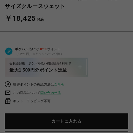
サイズクルースウェット
￥18,425
税込
ポケパル払いで
0
〜
0
ポイント
（1P=1円）※キャンペーン分除く
会員登録後、ポケパル払い初回登録&利用で
最大1,500円分ポイント進呈
獲得ポイントの確認方法は
こちら
この商品について
問い合わせる
ギフト：ラッピング不可
カートに入れる