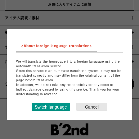
お気に入りアイテムに追加
アイテム説明 / 素材
概要
<About foreign language translation>
サイズ
We will translate the homepage into a foreign language using the
注意事項
automatic translation service.
Since this service is an automatic translation system, it may not be
translated correctly and may differ from the original content of the
page before translation.
シェアする
In addition, we do not take any responsibility for any direct or
indirect damage caused by using this service. Thank you for your
understanding in advance.
Switch language
Cancel