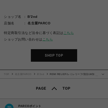
ショップ名
B'2nd
店舗名
名古屋PARCO
特定商取引法など法令に基づく表記は
こちら
ショップお問い合わせは
こちら
SHOP TOP
TOP
名古屋PARCO
B'2nd
REMI RELIEF/レミレリーフ/別注LW加工
…
裏毛BIGサイズクルースウェット
PARCOポイント