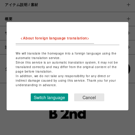
アイテム説明 / 素材
概要
サイズ
<About foreign language translation>
注意事項
We will translate the homepage into a foreign language using the
automatic translation service.
Since this service is an automatic translation system, it may not be
translated correctly and may differ from the original content of the
シェアする
page before translation.
In addition, we do not take any responsibility for any direct or
indirect damage caused by using this service. Thank you for your
understanding in advance.
Switch language
Cancel