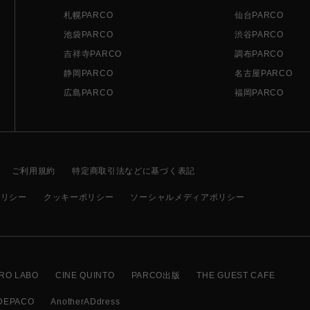
札幌PARCO
仙台PARCO
池袋PARCO
渋谷PARCO
吉祥寺PARCO
調布PARCO
静岡PARCO
名古屋PARCO
広島PARCO
福岡PARCO
ご利用規約
特定商取引法などに基づく表記
ポリシー
クッキーポリシー
ソーシャルメディアポリシー
RO LABO
CINE QUINTO
PARCO出版
THE GUEST CAFE
DEPACO
AnotherADdress