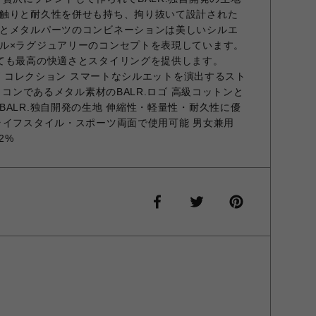
触りと耐久性を併せも持ち、拘り抜いて設計された
とメタルパーツのコンビネーションは美しいシルエ
ル×ラグジュアリーのコンセプトを表現しています。
ても最高の快適さとスタイリングを提供します。
ーズ コレクション スマートなシルエットを演出するスト
イコンであるメタル素材のBALR.ロゴ 高級コットンと
ALR.独自開発の生地 伸縮性・軽量性・耐久性に優
ライフスタイル・スポーツ両面で使用可能 男女兼用
2%