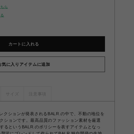
こちら
せる
カートに入れる
お気に入りアイテムに追加
サイズ
注意事項
くコレクションが発表されるBALR.の中で、不動の地位を
コレクションです。最高品質のファッション素材を厳選
するというBALR.のポリシーを表すアイテムとなっ
贅沢にブレンドして作られてBALR.独自開発の生地