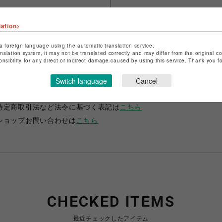
lation>
a foreign language using the automatic translation service.
anslation system, it may not be translated correctly and may differ from the original c
onsibility for any direct or indirect damage caused by using this service. Thank you 
ショップ名
B'2nd
Switch language
Cancel
店舗名
名古屋PARCO
特定商取引法など法令に基づく表記は
こちら
ショップお問い合わせは
こちら
CHECKED ITEMS
最近チェックしたアイテム