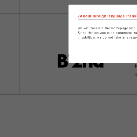
<About foreign language trans
We will translate the homepage into 
Since this service is an automatic tr
In addition, we do not take any resp