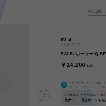
B'2nd
名古屋PARCO
BALR./ボーラー/Q-SER
￥24,200
税込
ポケパル払いで
0
〜
0
ポイ
（1P=1円）※キャンペーン分除
会員登録後、ポケパル払い初回登
最大1,500円分ポイント進