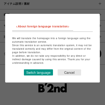
アイテム説明 / 素材
概要
サイズ
<About foreign language translation>
注意事項
We will translate the homepage into a foreign language using the
automatic translation service.
Since this service is an automatic translation system, it may not be
translated correctly and may differ from the original content of the
page before translation.
シェアする
In addition, we do not take any responsibility for any direct or
indirect damage caused by using this service. Thank you for your
understanding in advance.
Switch language
Cancel