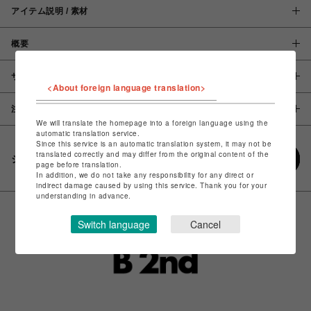
アイテム説明 / 素材
概要
サイズ
<About foreign language translation>
注意事項
We will translate the homepage into a foreign language using the
automatic translation service.
Since this service is an automatic translation system, it may not be
translated correctly and may differ from the original content of the
シェアする
page before translation.
In addition, we do not take any responsibility for any direct or
indirect damage caused by using this service. Thank you for your
understanding in advance.
Switch language
Cancel