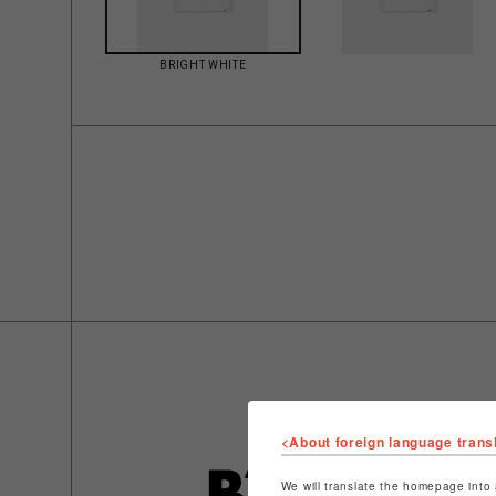
BRIGHT WHITE
<About foreign language trans
We will translate the homepage into 