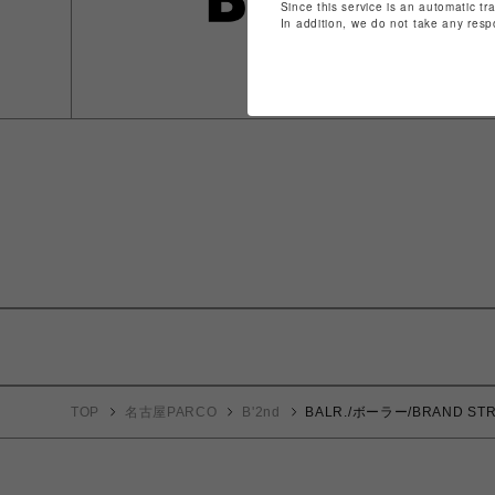
Since this service is an automatic tr
In addition, we do not take any resp
TOP
名古屋PARCO
B'2nd
BALR./ボーラー/BRAND STRA