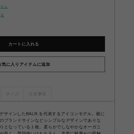
こちら
せる
カートに入れる
お気に入りアイテムに追加
サイズ
注意事項
をデザインしたBALR.を代表するアイコンモデル。裾に
のブランドサインなどシンプルなデザインでありな
りとなっている１枚。柔らかでしなやかなオーガニ
が良く、普段使いはもちろん、非常に軽量かつ肌触