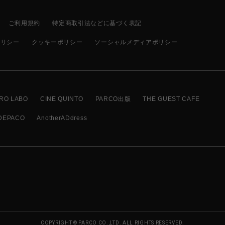
ご利用規約
特定商取引法などに基づく表記
ポリシー
クッキーポリシー
ソーシャルメディアポリシー
RO LABO
CINE QUINTO
PARCO出版
THE GUEST CAFE
DEPACO
AnotherADdress
COPYRIGHT © PARCO CO.,LTD. ALL RIGHTS RESERVED.