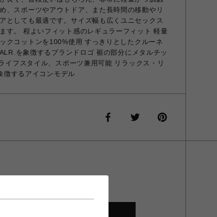
め、スポーツやアウトドア、また長時間の移動やリ
アとしても最適です。サイズ幅も広くユニセックス
ます。 程よいフィット感のレギュラーフィット 軽量
ックコットンを100%使用 すっきりとしたクルーネ
ALR.を象徴するブランドロゴ 裾の部分にメタルチッ
 ライフスタイル、スポーツ兼用可能 リラックス・リ
.を象徴するアイコンモデル
SHOP TOP