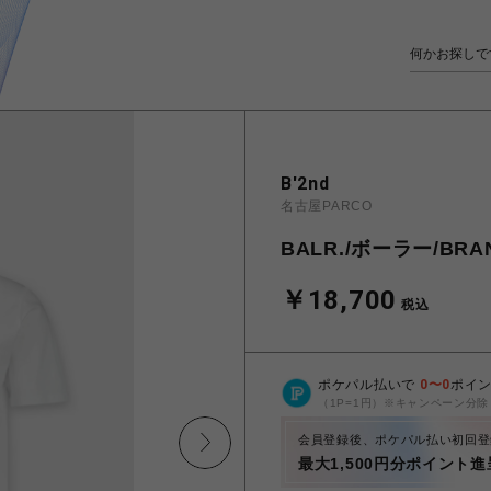
B'2nd
名古屋PARCO
BALR./ボーラー/BRAN
￥18,700
税込
ポケパル払いで
0
〜
0
ポイ
（1P=1円）※キャンペーン分除
会員登録後、ポケパル払い初回登
最大1,500円分ポイント進