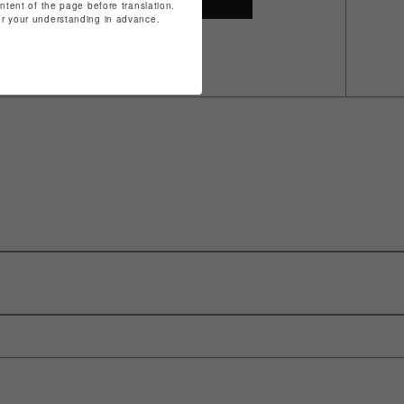
ontent of the page before translation.
for your understanding in advance.