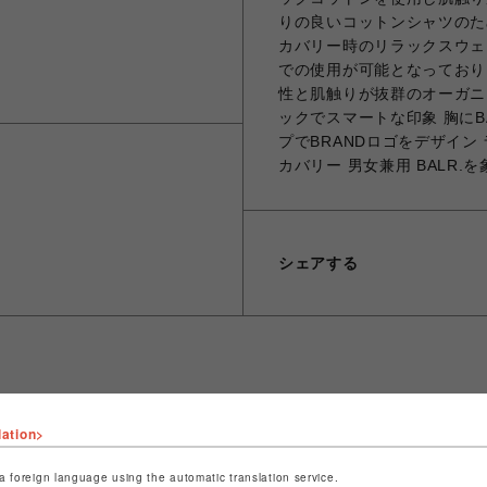
りの良いコットンシャツのた
カバリー時のリラックスウェ
での使用が可能となっており
性と肌触りが抜群のオーガニ
ックでスマートな印象 胸にB
プでBRANDロゴをデザイン
カバリー 男女兼用 BALR
シェアする
ショップ名
B'2nd
lation>
店舗名
名古屋PARCO
a foreign language using the automatic translation service.