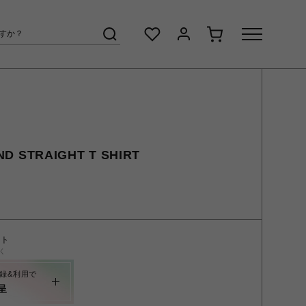
D STRAIGHT T SHIRT
ント
く
録&利用で
呈