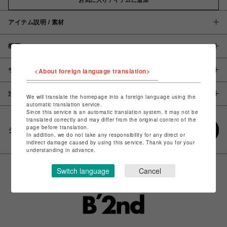
アイテム説明 / 素材
概要
サイズ
<About foreign language translation>
注意事項
We will translate the homepage into a foreign language using the
automatic translation service.
Since this service is an automatic translation system, it may not be
translated correctly and may differ from the original content of the
page before translation.
シェアする
In addition, we do not take any responsibility for any direct or
indirect damage caused by using this service. Thank you for your
understanding in advance.
Switch language
Cancel