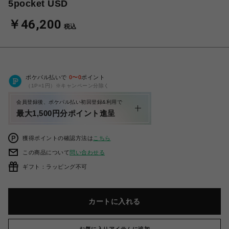
5pocket USD
￥46,200
税込
ポケパル払いで
0
〜
0
ポイント
（1P=1円）※キャンペーン分除く
会員登録後、ポケパル払い初回登録&利用で
最大1,500円分ポイント進呈
獲得ポイントの確認方法は
こちら
この商品について
問い合わせる
ギフト：ラッピング不可
カートに入れる
お気に入りアイテムに追加