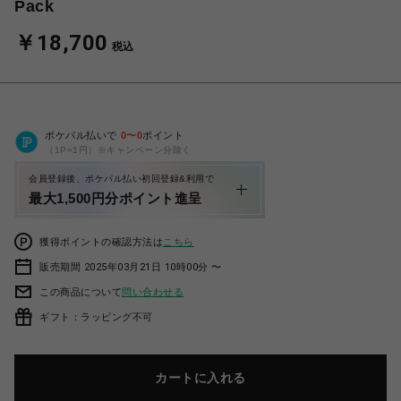
Pack
￥18,700
税込
ポケパル払いで
0
〜
0
ポイント
（1P=1円）※キャンペーン分除く
会員登録後、ポケパル払い初回登録&利用で
最大1,500円分ポイント進呈
獲得ポイントの確認方法は
こちら
販売期間 2025年03月21日 10時00分 〜
この商品について
問い合わせる
ギフト：ラッピング不可
カートに入れる