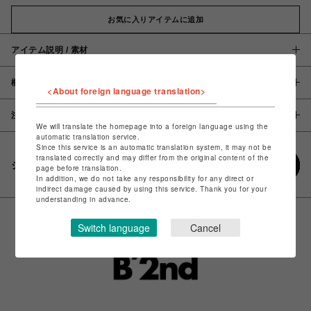
お気に入りアイテムに追加
アイテム説明 / 素材
概要
<About foreign language translation>
注意事項
We will translate the homepage into a foreign language using the
automatic translation service.
Since this service is an automatic translation system, it may not be
translated correctly and may differ from the original content of the
シェアする
page before translation.
In addition, we do not take any responsibility for any direct or
indirect damage caused by using this service. Thank you for your
understanding in advance.
Switch language
Cancel