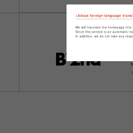
<About foreign language trans
We will translate the homepage into 
Since this service is an automatic tr
In addition, we do not take any resp