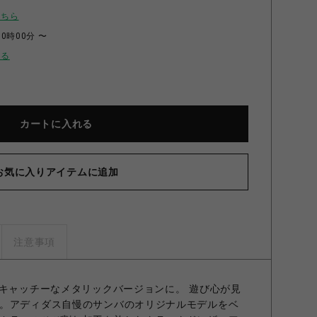
こちら
10時00分 〜
せる
カートに入れる
お気に入りアイテムに追加
注意事項
、キャッチーなメタリックバージョンに。 遊び心が見
。アディダス自慢のサンバのオリジナルモデルをベ