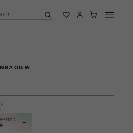
MBA OG W
ント
く
録&利用で
呈