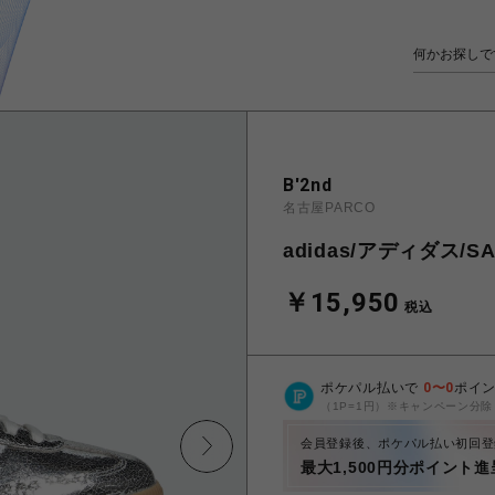
B'2nd
名古屋PARCO
adidas/アディダス/SA
￥15,950
税込
ポケパル払いで
0
〜
0
ポイ
（1P=1円）※キャンペーン分除
会員登録後、ポケパル払い初回登
最大1,500円分ポイント進