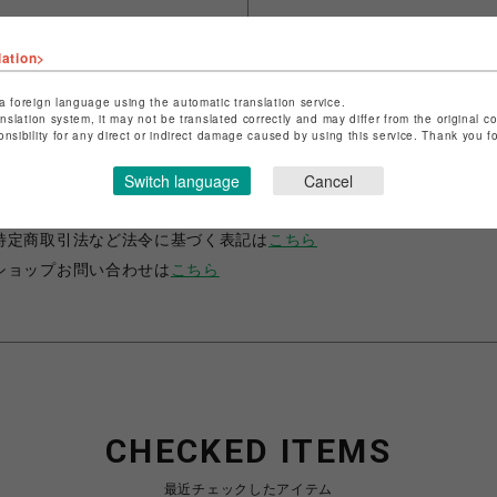
lation>
a foreign language using the automatic translation service.
anslation system, it may not be translated correctly and may differ from the original c
onsibility for any direct or indirect damage caused by using this service. Thank you 
ショップ名
B'2nd
Switch language
Cancel
店舗名
名古屋PARCO
特定商取引法など法令に基づく表記は
こちら
ショップお問い合わせは
こちら
CHECKED ITEMS
最近チェックしたアイテム